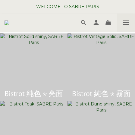
WELCOME TO SABRE PARIS
WELCOME TO SABRE PARIS
夏日年中慶全館 88 折
WELCOME TO SABRE PARIS
Bistrot 純色 ⋆ 亮面
Bistrot 純色 ⋆ 霧面